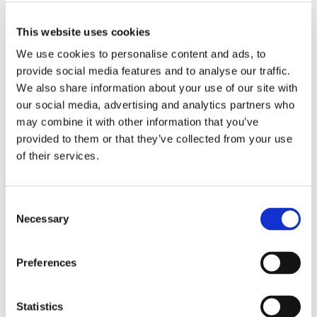
Inselhopping – Ein typisch
This website uses cookies
griechisches Vergnügen!
We use cookies to personalise content and ads, to
provide social media features and to analyse our traffic.
Aber was wäre Griechenland ohne seine berühmten
We also share information about your use of our site with
Strände und Inseln? Wohl nirgendwo sonst auf der Welt
our social media, advertising and analytics partners who
hat man die Möglichkeit, einen entspannten Badeurlaub
may combine it with other information that you’ve
mit einer solchen Dichte an kulturellen
provided to them or that they’ve collected from your use
Sehenswürdigkeiten zu verbinden! Erkunden Sie mit dem
of their services.
Mietwagen in
Griechenland
beispielsweise das berühmte
Santorini oder Korfu, die zweitgrößte der Ionischen Inseln,
wo eine atemberaubende und vielfältige Natur darauf
Consent
wartet, von Ihnen entdeckt zu werden. Auch Kreta die
Necessary
Selection
größte insel griechenlands ist unbedingt einen besuch
wert. Hier finden sich nicht nur berühmten ruinen von
Preferences
knossos, sondern mit Heraklion auch eine der
interessantesten Städte außerhalb des Festlands.
Griechenland hat unendlich viel zu bieten – erkunden Sie
Statistics