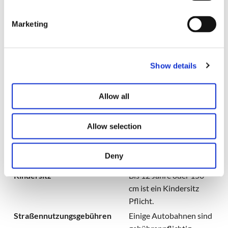
die Vielfalt dieses uralten Landes mit dem Leihwagen auf
eigene Faust!
Marketing
Verkehrsregeln Griechenland
Überblick
Show details
Geschwindigkeit Ortschaften
50 km/h
Allow all
Geschwindigkeit Autobahn
110 bzw. 120 km/h
Geschwindigkeit Landstraße
90 km/h
Allow selection
Links/Rechtsverkehr
Rechtsverkehr
Promillegrenze
0,5 Promille
Deny
Gurtpflicht
ja
Kindersitz
Bis 12 Jahre oder 150
cm ist ein Kindersitz
Pflicht.
Straßennutzungsgebühren
Einige Autobahnen sind