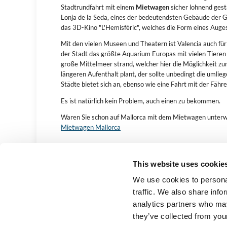
Stadtrundfahrt mit einem
Mietwagen
sicher lohnend gest
Lonja de la Seda, eines der bedeutendsten Gebäude der Got
das 3D-Kino "L'Hemisfèric", welches die Form eines Auges
Mit den vielen Museen und Theatern ist Valencia auch für
der Stadt das größte Aquarium Europas mit vielen Tieren
große Mittelmeer strand, welcher hier die Möglichkeit zu
längeren Aufenthalt plant, der sollte unbedingt die uml
Städte bietet sich an, ebenso wie eine Fahrt mit der Fähr
Es ist natürlich kein Problem, auch einen zu bekommen.
Waren Sie schon auf Mallorca mit dem Mietwagen unterweg
Mietwagen Mallorca
This website uses cookie
We use cookies to personal
Impres
traffic. We also share info
carhir
analytics partners who may
they’ve collected from your