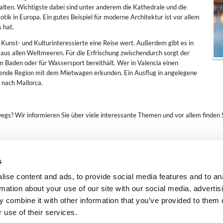
alten. Wichtigste dabei sind unter anderem die Kathedrale und die
ik in Europa. Ein gutes Beispiel für moderne Architektur ist vor allem
 hat.
 Kunst- und Kulturinteressierte eine Reise wert. Außerdem gibt es in
 aus allen Weltmeeren. Für die Erfrischung zwischendurch sorgt der
m Baden oder für Wassersport bereithält. Wer in Valencia einen
iegende Region mit dem Mietwagen erkunden. Ein Ausflug in angelegene
e nach Mallorca.
s? Wir informieren Sie über viele interessante Themen und vor allem finden Si
s
ise content and ads, to provide social media features and to an
sum
AGB
Datenschutz
Erklärung zur Barrierefreiheit
Cookie-Richtlinie
rmation about your use of our site with our social media, advertis
emarket.com
-
location-voiture-simple.fr
-
autonoleggio-online.it
-
carhirema
 combine it with other information that you’ve provided to them o
 use of their services.