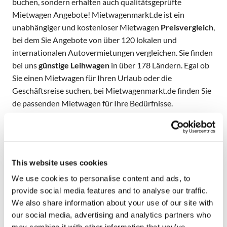
buchen, sondern erhalten auch qualitätsgeprüfte
Mietwagen Angebote! Mietwagenmarkt.de ist ein
unabhängiger und kostenloser Mietwagen
Preisvergleich
,
bei dem Sie Angebote von über 120 lokalen und
internationalen Autovermietungen vergleichen. Sie finden
bei uns
günstige Leihwagen
in über 178 Ländern. Egal ob
Sie einen Mietwagen für Ihren Urlaub oder die
Geschäftsreise suchen, bei Mietwagenmarkt.de finden Sie
de passenden Mietwagen für Ihre Bedürfnisse.
Mietwagen vergleichen
Die Zeit für die Suche nach einem passenden Mietwagen
entfällt Dank unseres unabhängigen Preisvergleiches.
This website uses cookies
Tipp: Prüfen Sie unsere
Mietwagen Mallorca Flughafen
We use cookies to personalise content and ads, to
Angebote! Sie finden alle Anbieter und Angebote im
provide social media features and to analyse our traffic.
Preisvergleich auf der beliebten Balearen Insel. Der
We also share information about your use of our site with
kostenlose Mietwagen-Preisvergleich bietet Ihnen ein
our social media, advertising and analytics partners who
Angebot abgestimmt auf Ihre persönlichen