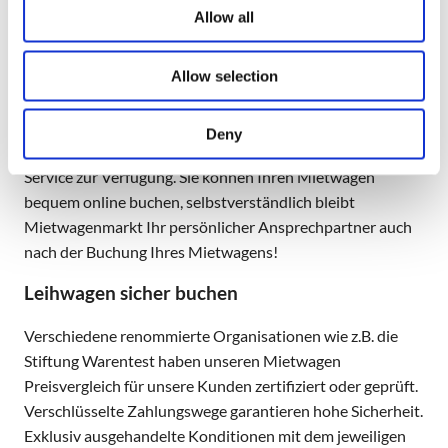
schnell von Hamburg nach Bremen kommen müssen. Viele
Allow all
Urlaubsziele lassen sich optimal mit dem Leihwagen
„erfahren“. Vergleichen Sie die besten
Mietwagen auf
Teneriffa
und finden Sie den günstigsten
Allow selection
Mietwagenanbieter in Australien
. Auch wenn Sie sich den
Traum einer Amerikareise erfüllen und eine
Deny
Autovermietung in den USA
suchen, steht Ihnen unser
Service zur Verfügung. Sie können Ihren Mietwagen
bequem online buchen, selbstverständlich bleibt
Mietwagenmarkt Ihr persönlicher Ansprechpartner auch
nach der Buchung Ihres Mietwagens!
Leihwagen sicher buchen
Verschiedene renommierte Organisationen wie z.B. die
Stiftung Warentest haben unseren Mietwagen
Preisvergleich für unsere Kunden zertifiziert oder geprüft.
Verschlüsselte Zahlungswege garantieren hohe Sicherheit.
Exklusiv ausgehandelte Konditionen mit dem jeweiligen